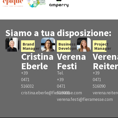
Siamo a tua disposizione:
Brand
Business
Project
Manager
Development
Manager
Cristina
Verena
Veren
Eberle
Festi
Reite
+39
Tel.
+39
0471
+39
0471
516032
0471
516090
cristina.eberle@fieramesse.com
516008
verena.reite
verena.festi@fieramesse.com