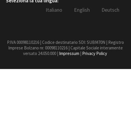
Seleziona la tua lingua:
Italiano
English
Deutsch
P.IVA 00098110216 | Codice destinatario SDI: SUBM70N | Registro
Imprese Bolzano nr. 00098110216 | Capitale Sociale interamente
versato 24.050.000 |
Impressum
|
Privacy Policy