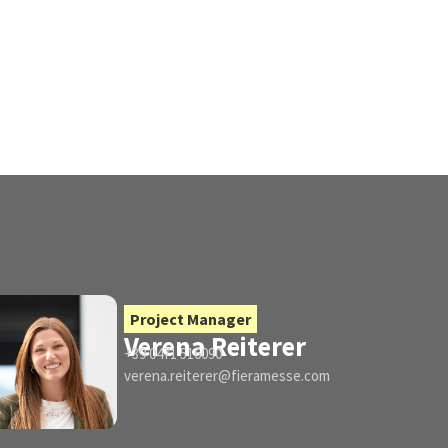
Project Manager
Verena Reiterer
+39 0471 516090
verena.reiterer@fieramesse.com