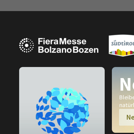
N
Bleib
natür
Ne