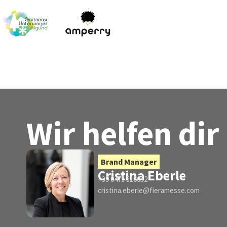
Wir helfen dir
Brand Manager
Cristina Eberle
+39 0471 516032
cristina.eberle@fieramesse.com