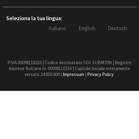
Seleziona la tua lingua:
Italiano
English
Deutsch
P.IVA 00098110216 | Codice destinatario SDI: SUBM70N | Registro
Imprese Bolzano nr. 00098110216 | Capitale Sociale interamente
versato 24.050.000 |
Impressum
|
Privacy Policy