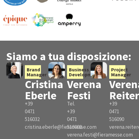
Siamo a tua disposizione:
Brand
Business
Project
Manager
Development
Manager
Cristina
Verena
Veren
Eberle
Festi
Reite
+39
Tel.
+39
0471
+39
0471
516032
0471
516090
cristina.eberle@fieramesse.com
516008
verena.reite
verena.festi@fieramesse.com