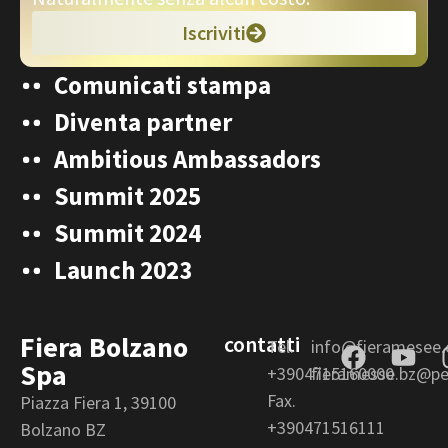
Iscriviti
Comunicati stampa
Diventa partner
Ambitious Ambassadors
Summit 2025
Summit 2024
Launch 2023
Fiera Bolzano
contatti
Tel.
info@fieramesee
Spa
+3904715160000
fieramesse.bz@pec
Fax.
Piazza Fiera 1, 39100
+390471516111
Bolzano BZ