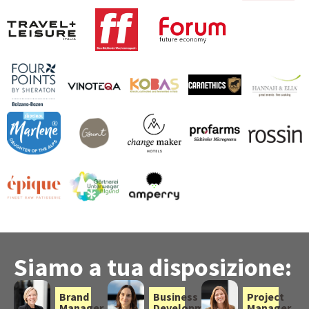
Siamo a tua disposizione:
Brand
Business
Project
Manager
Development
Manager