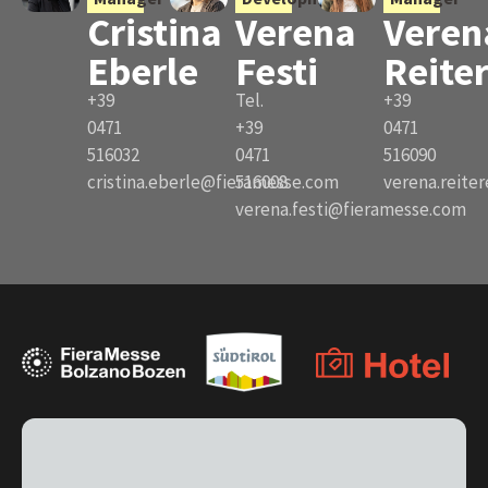
Cristina
Verena
Veren
Eberle
Festi
Reite
+39
Tel.
+39
0471
+39
0471
516032
0471
516090
cristina.eberle@fieramesse.com
516008
verena.reite
verena.festi@fieramesse.com