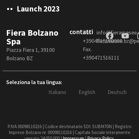
Launch 2023
Fiera Bolzano
contatti
Tel.
info@fieramesee
Spa
+3904715160000
fieramesse.bz@pec
Fax.
Piazza Fiera 1, 39100
+390471516111
Bolzano BZ
Seleziona la tua lingua:
Italiano
English
Deutsch
P.IVA 00098110216 | Codice destinatario SDI: SUBM70N | Registro
Imprese Bolzano nr. 00098110216 | Capitale Sociale interamente
versato 24.050.000 |
Impressum
|
Privacy Policy