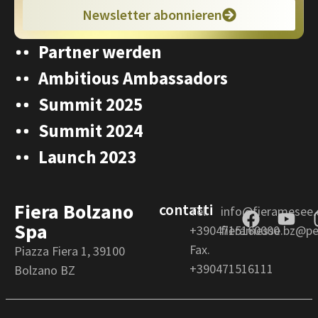
Newsletter abonnieren
Partner werden
Ambitious Ambassadors
Summit 2025
Summit 2024
Launch 2023
Fiera Bolzano
contatti
Tel.
info@fieramesee
Spa
+3904715160000
fieramesse.bz@pec
Fax.
Piazza Fiera 1, 39100
+390471516111
Bolzano BZ