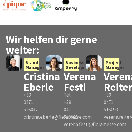
Wir helfen dir gerne
weiter:
Brand
Business
Project
Manager
Development
Manager
Cristina
Verena
Veren
Eberle
Festi
Reite
+39
Tel.
+39
0471
+39
0471
516032
0471
516090
cristina.eberle@fieramesse.com
516008
verena.reite
verena.festi@fieramesse.com