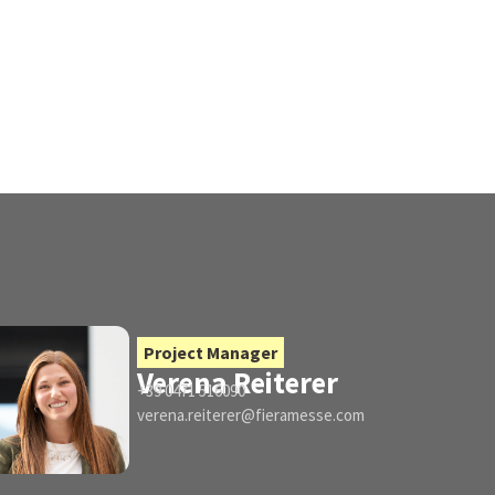
Project Manager
Verena Reiterer
+39 0471 516090
verena.reiterer@fieramesse.com