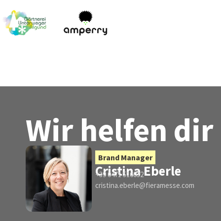
Wir helfen dir
Brand Manager
Cristina Eberle
+39 0471 516032
cristina.eberle@fieramesse.com