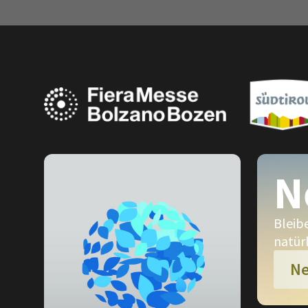
N
Bleib
natür
Ne